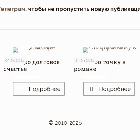
Телеграм
, чтобы не пропустить новую публикац
Стих про долговое
09.05.2024
Стих про точку в
23.03.2024
счастье
романе
Подробнее
Подробнее
© 2010-2026