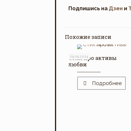
Подпишись на
Дзен
и
Похожие записи
Стих про активы
09.05.2024
любви
Подробнее