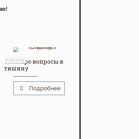
ию!
Стих про вопросы в
11.02.2024
тишину
Подробнее