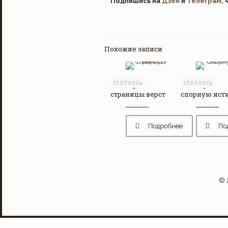
Подпишись на
Дзен
и
Телеграм
,
Похожие записи
17.07.2024
17.07.2024
Стих про
Стих про
страницы верст
спорную ист
Подробнее
По
© 