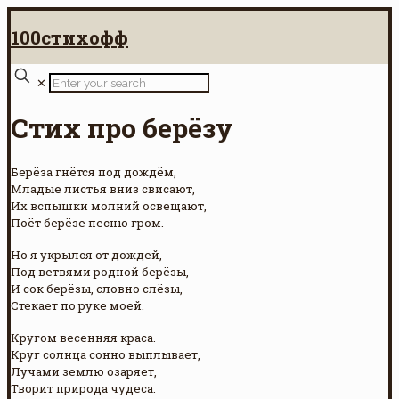
100стихофф
✕
Стих про берёзу
Берёза гнётся под дождём,
Младые листья вниз свисают,
Их вспышки молний освещают,
Поёт берёзе песню гром.
Но я укрылся от дождей,
Под ветвями родной берёзы,
И сок берёзы, словно слёзы,
Стекает по руке моей.
Кругом весенняя краса.
Круг солнца сонно выплывает,
Лучами землю озаряет,
Творит природа чудеса.