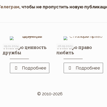
Телеграм
, чтобы не пропустить новую публикац
Стих про ценность
09.01.2024
Стих про право
26.09.2023
дружбы
любить
Подробнее
Подробнее
© 2010-2026