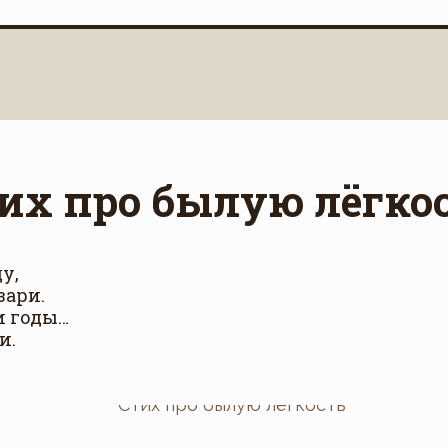
их про былую лёгко
у,
зари.
и годы…
и.