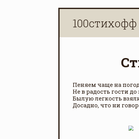
100стихофф
Ст
Пеняем чаще на погод
Не в радость гости до 
Былую легкость взял
Досадно, что ни говор