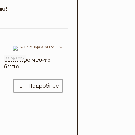
ию!
Стих про что-то
22.09.2023
было
Подробнее