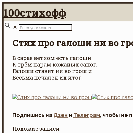
100стихофф
✕
Стих про галоши ни во г
В сарае ветхом есть галоши
К трём парам кожаных сапог.
Галоши ставят ни во грош и
Весьма печален их итог.
Подпишись на
Дзен
и
Телеграм
, чтобы не 
Похожие записи