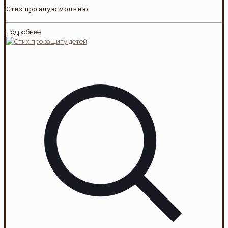
Стих про алую молнию
Подробнее