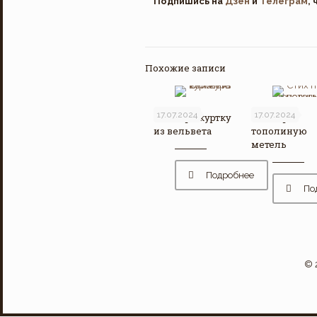
Подпишись на
Дзен
и
Телеграм
,
Похожие записи
17.07.2024
17.07.2024
Стих про куртку
Стих про
из вельвета
тополиную
метель
Подробнее
По
© 