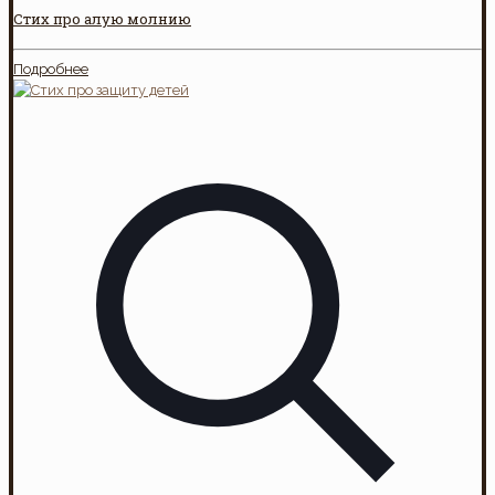
Стих про алую молнию
Подробнее