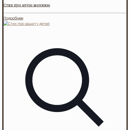
Стих про алую молнию
Подробнее