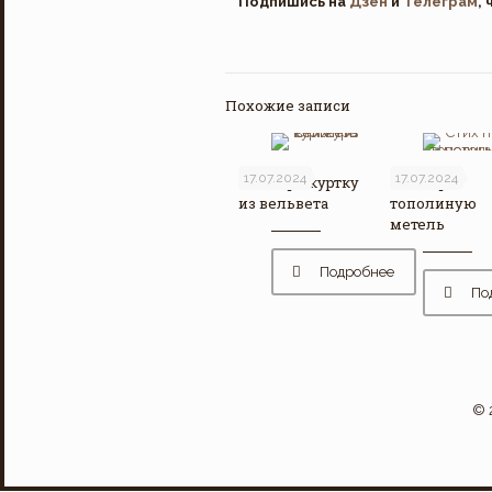
Подпишись на
Дзен
и
Телеграм
,
Похожие записи
17.07.2024
17.07.2024
Стих про куртку
Стих про
из вельвета
тополиную
метель
Подробнее
По
© 