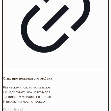
Стих про неженатого рыбака
Раз не женился, то и о разводе
Не надо думать ночью втихаря.
Ты холост? Одевайся по погоде
И выходи на ловлю пескаря.
Do you like it?