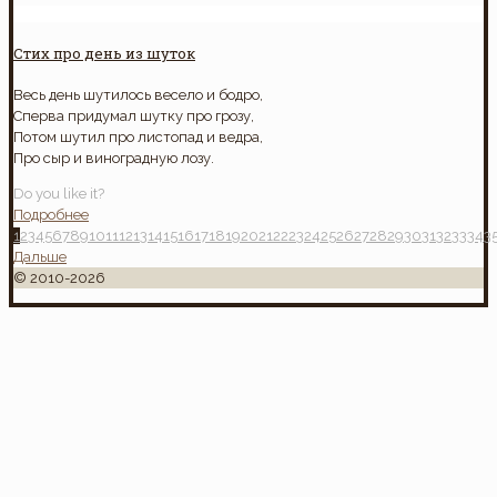
Стих про день из шуток
Весь день шутилось весело и бодро,
Сперва придумал шутку про грозу,
Потом шутил про листопад и ведра,
Про сыр и виноградную лозу.
Do you like it?
Подробнее
1
2
3
4
5
6
7
8
9
10
11
12
13
14
15
16
17
18
19
20
21
22
23
24
25
26
27
28
29
30
31
32
33
34
3
Дальше
© 2010-2026