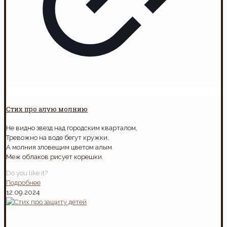
Стих про алую молнию
Не видно звезд над городским кварталом,
Тревожно на воде бегут кружки,
А молния зловещим цветом алым
Меж облаков рисует корешки.
Do you like it?
Подробнее
12.09.2024