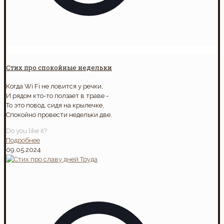
Стих про спокойные недельки
Когда Wi Fi не ловится у речки,
И рядом кто-то ползает в траве -
То это повод, сидя на крылечке,
Спокойно провести недельки две.
Do you like it?
Подробнее
09.05.2024