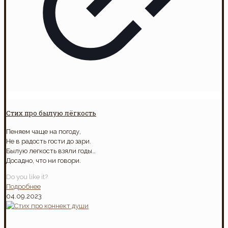
Стих про былую лёгкость
Пеняем чаще на погоду,
Не в радость гости до зари.
Былую легкость взяли годы…
Досадно, что ни говори.
Do you like it?
Подробнее
04.09.2023