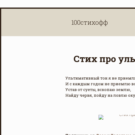
100стихофф
Стих про ул
Ультимативный тон я не прием
И с каждым годом не приемлю вс
Устав от суеты, вскопаю землю,
Найду червя, пойду на ловлю ок