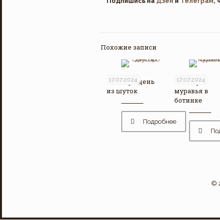
Подпишись на
Дзен
и
Телеграм
,
Похожие записи
17.07.2024
17.07.2024
Стих про день
Стих про
из шуток
муравья в
ботинке
Подробнее
По
© 