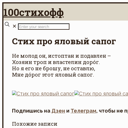
100стихофф
✕
Стих про яловый сапог
Не молод он, истоптан и подавлен –
Хозяин троп и властелин доро́г.
Но я его не брошу, не оставлю,
Мне до́рог этот яловый сапог.
Подпишись на
Дзен
и
Телеграм
, чтобы не 
Похожие записи