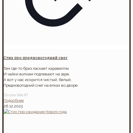
Стих про предновогодний снег
Там где-то бриз ласкает каравеллы
И чайки волнам подпевают на заре,
А вот у нас искрится чистый, белый,
Предновогодний снег на ёлках во дворе.
Do you like it?
Подробнее
26.12.2023