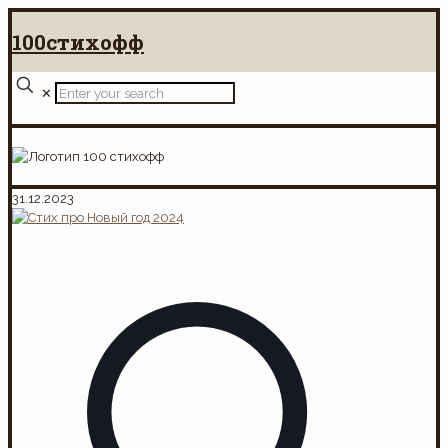
100стихофф
✕
31.12.2023