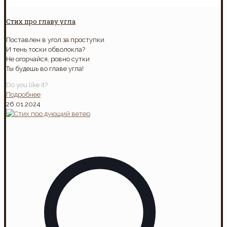
Стих про главу угла
Поставлен в угол за проступки
И тень тоски обволокла?
Не огорчайся, ровно сутки
Ты будешь во главе угла!
Do you like it?
Подробнее
26.01.2024