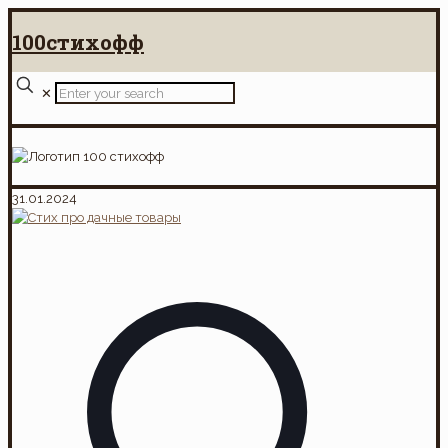
100стихофф
✕
31.01.2024